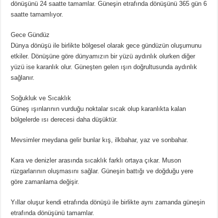
dönüşünü 24 saatte tamamlar. Güneşin etrafında dönüşünü 365 gün 6
Ünlü Türemesi Nedir? 20 Tane Örnek
saatte tamamlıyor.
Gece Gündüz
Dünya dönüşü ile birlikte bölgesel olarak gece gündüzün oluşumunu
etkiler. Dönüşüne göre dünyamızın bir yüzü aydınlık olurken diğer
yüzü ise karanlık olur. Güneşten gelen ışın doğrultusunda aydınlık
sağlanır.
Soğukluk ve Sıcaklık
Güneş ışınlarının vurduğu noktalar sıcak olup karanlıkta kalan
bölgelerde ısı derecesi daha düşüktür.
Mevsimler meydana gelir bunlar kış, ilkbahar, yaz ve sonbahar.
Kara ve denizler arasında sıcaklık farklı ortaya çıkar. Muson
rüzgarlarının oluşmasını sağlar. Güneşin battığı ve doğduğu yere
göre zamanlama değişir.
Yıllar oluşur kendi etrafında dönüşü ile birlikte aynı zamanda güneşin
etrafında dönüşünü tamamlar.