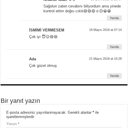
Sağolun zaten cevabını biliyordum ama yinede
kontrol ettim doğru cıktii😄😄😄☺😊😀😁
Yanıtla
İSMİMİ VERMESEM
18 Mayıs 2018 at 07:14
Çok iyi 😇😉😅😆
Yanıtla
Ada
21 Mayıs 2018 at 15:28
Çok güzel olmuş
Yanıtla
Bir yanıt yazın
E-posta adresiniz yayınlanmayacak.
Gerekli alanlar
*
ile
işaretlenmişlerdir
Yorum
*