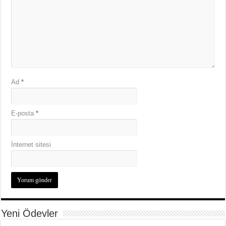
Ad
*
E-posta
*
İnternet sitesi
Yeni Ödevler