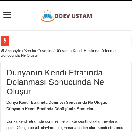
Süpernova Patlaması Nedir? Evrenin Büyüleyici Şöleni
Anasayfa
/
Sorular Cevaplar
/
Dünyanın Kendi Etrafında Dolanması
Sonucunda Ne Oluşur
Taylorizm Nedir? Endüstriyel Verimlilik ve İnsan Faktörü Arasındaki Denge
Etobur Hayvan Nedir? Doğanın Zirvesindeki Avcılar
Dünyanın Kendi Etrafında
Eğitim Ve Öğretimin Yaşı Yoktur Sözü Ne Kadar Doğrudur?
Dolanması Sonucunda Ne
Gezegenler Nasıl Oluşmuştur? Evrenin Heyecan Verici Doğum Süreci
Oluşur
Yer Yön Zarfları Nedir? 20 Tane Örnek
Dünya Kendi Etrafında Dönmesi Sonucunda Ne Oluşur,
Pansiyon Nedir? Yarım ve Tam Pansiyon Nedir?
Dünyanın Kendi Etrafında Dönüşünün Sonuçları
Basit Kesir Nedir? 20 Tane Örnek
Dünya kendi etrafında dönmesi ile birlikte çeşitli olaylar meydana
Ardışık Sayılar Nedir ve Örnekler
gelir. Dönüşü çeşitli olayların oluşmasına neden olur. Kendi etrafında