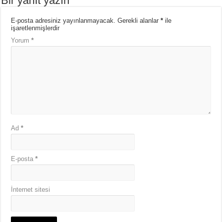
Bir yanıt yazın
E-posta adresiniz yayınlanmayacak.
Gerekli alanlar
*
ile
işaretlenmişlerdir
Yorum
*
Ad
*
E-posta
*
İnternet sitesi