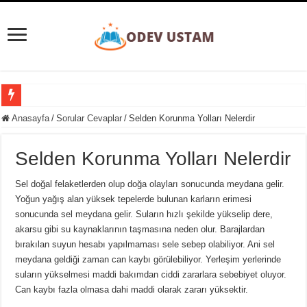
Süpernova Patlaması Nedir? Evrenin Büyüleyici Şöleni
Anasayfa
/
Sorular Cevaplar
/
Selden Korunma Yolları Nelerdir
Taylorizm Nedir? Endüstriyel Verimlilik ve İnsan Faktörü Arasındaki Denge
Selden Korunma Yolları Nelerdir
Etobur Hayvan Nedir? Doğanın Zirvesindeki Avcılar
Eğitim Ve Öğretimin Yaşı Yoktur Sözü Ne Kadar Doğrudur?
Sel doğal felaketlerden olup doğa olayları sonucunda meydana gelir.
Yoğun yağış alan yüksek tepelerde bulunan karların erimesi
Gezegenler Nasıl Oluşmuştur? Evrenin Heyecan Verici Doğum Süreci
sonucunda sel meydana gelir. Suların hızlı şekilde yükselip dere,
Yer Yön Zarfları Nedir? 20 Tane Örnek
akarsu gibi su kaynaklarının taşmasına neden olur. Barajlardan
bırakılan suyun hesabı yapılmaması sele sebep olabiliyor. Ani sel
Pansiyon Nedir? Yarım ve Tam Pansiyon Nedir?
meydana geldiği zaman can kaybı görülebiliyor. Yerleşim yerlerinde
Basit Kesir Nedir? 20 Tane Örnek
suların yükselmesi maddi bakımdan ciddi zararlara sebebiyet oluyor.
Can kaybı fazla olmasa dahi maddi olarak zararı yüksektir.
Ardışık Sayılar Nedir ve Örnekler