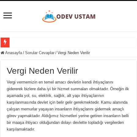
Süpernova Patlaması Nedir? Evrenin Büyüleyici Şöleni
Anasayfa
/
Sorular Cevaplar
/
Vergi Neden Verilir
Taylorizm Nedir? Endüstriyel Verimlilik ve İnsan Faktörü Arasındaki Denge
Vergi Neden Verilir
Etobur Hayvan Nedir? Doğanın Zirvesindeki Avcılar
Eğitim Ve Öğretimin Yaşı Yoktur Sözü Ne Kadar Doğrudur?
Vergi vermemizin en temel amacı devletin kendi ihtiyaçlarını
gidererek bizlere daha iyi bir hizmet sunmaları olmaktadır. Örneğin ilk
Gezegenler Nasıl Oluşmuştur? Evrenin Heyecan Verici Doğum Süreci
aşamada yol, su, elektrik, sağlık, alt yapı ihtiyaçlarının
Yer Yön Zarfları Nedir? 20 Tane Örnek
karşılanmasında devlet için belir gelir gerekmektedir. Kamu alanında
çalışan memurlar yaşayan insanların ihtiyaçlarını gidermek amaçlı
Pansiyon Nedir? Yarım ve Tam Pansiyon Nedir?
görev yapmaktadır. Aldığımız hizmetleri yerine getiren insanların belli
Basit Kesir Nedir? 20 Tane Örnek
bir maaşa ihtiyacı olduğundan dolayı devlette topladığı vergilerden
karşılamaktadır.
Ardışık Sayılar Nedir ve Örnekler