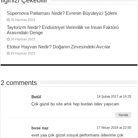
İlginizi Çekebilir
Süpernova Patlaması Nedir? Evrenin Büyüleyici Şöleni
20 Haziran 2023
Taylorizm Nedir? Endüstriyel Verimlilik ve İnsan Faktörü
Arasındaki Denge
20 Haziran 2023
Etobur Hayvan Nedir? Doğanın Zirvesindeki Avcılar
19 Haziran 2023
2 comments
Betül
19 Şubat 2017 at 14:25
Çok güzel bu site artık hep burdan ödev yapıcam
Yanıtla
buse naz
17 Nisan 2018 at 22:50
evet yaa çok güzel sosyal performans ödevime çok