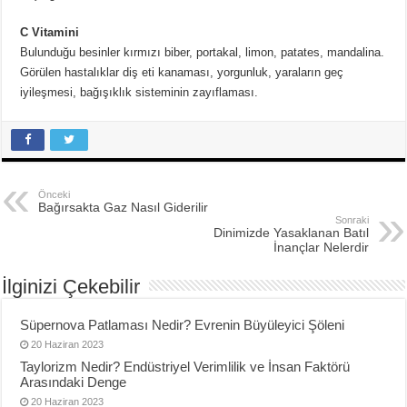
C Vitamini
Bulunduğu besinler kırmızı biber, portakal, limon, patates, mandalina.
Görülen hastalıklar diş eti kanaması, yorgunluk, yaraların geç
iyileşmesi, bağışıklık sisteminin zayıflaması.
Önceki
Bağırsakta Gaz Nasıl Giderilir
Sonraki
Dinimizde Yasaklanan Batıl
İnançlar Nelerdir
İlginizi Çekebilir
Süpernova Patlaması Nedir? Evrenin Büyüleyici Şöleni
20 Haziran 2023
Taylorizm Nedir? Endüstriyel Verimlilik ve İnsan Faktörü
Arasındaki Denge
20 Haziran 2023