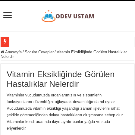
Süpernova Patlaması Nedir? Evrenin Büyüleyici Şöleni
Anasayfa
/
Sorular Cevaplar
/
Vitamin Eksikliğinde Görülen Hastalıklar
Nelerdir
Taylorizm Nedir? Endüstriyel Verimlilik ve İnsan Faktörü Arasındaki Denge
Etobur Hayvan Nedir? Doğanın Zirvesindeki Avcılar
Vitamin Eksikliğinde Görülen
Eğitim Ve Öğretimin Yaşı Yoktur Sözü Ne Kadar Doğrudur?
Hastalıklar Nelerdir
Gezegenler Nasıl Oluşmuştur? Evrenin Heyecan Verici Doğum Süreci
Vitaminler vücudumuzda organlarımızın ve sistemlerin
Yer Yön Zarfları Nedir? 20 Tane Örnek
fonksiyonlarını düzenliliğini ağlayarak devamlılığında rol oynar.
Vücudumuzda vitamin eksikliği yaşandığı zaman işlevlerini rahat
Pansiyon Nedir? Yarım ve Tam Pansiyon Nedir?
şekilde göremediğinden dolayı hastalıkların oluşmasına sebep olur.
Basit Kesir Nedir? 20 Tane Örnek
Vitaminler kendi arasında ikiye ayrılır bunlar yağda ve suda
eriyenlerdir.
Ardışık Sayılar Nedir ve Örnekler