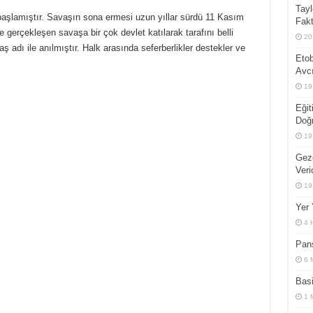
Tayl
edir?
aşlamıştır. Savaşın sona ermesi uzun yıllar sürdü 11 Kasım
Fakt
 gerçekleşen savaşa bir çok devlet katılarak tarafını belli
20
 adı ile anılmıştır. Halk arasında seferberlikler destekler ve
Etob
Avcı
19
Eğit
Doğ
19
Gez
Veri
19
Yer 
4 
Pans
6 
Basi
1 