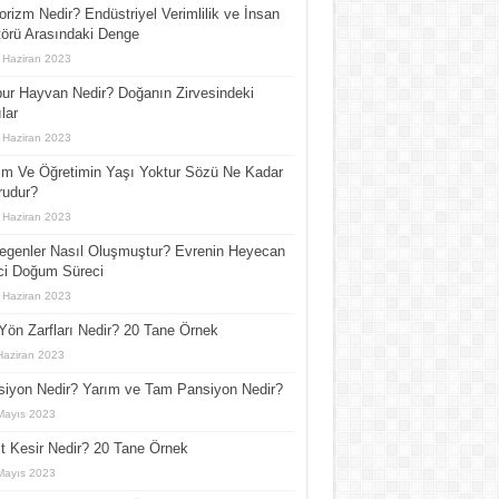
orizm Nedir? Endüstriyel Verimlilik ve İnsan
örü Arasındaki Denge
 Haziran 2023
ur Hayvan Nedir? Doğanın Zirvesindeki
lar
 Haziran 2023
im Ve Öğretimin Yaşı Yoktur Sözü Ne Kadar
rudur?
 Haziran 2023
egenler Nasıl Oluşmuştur? Evrenin Heyecan
ci Doğum Süreci
 Haziran 2023
Yön Zarfları Nedir? 20 Tane Örnek
Haziran 2023
iyon Nedir? Yarım ve Tam Pansiyon Nedir?
Mayıs 2023
t Kesir Nedir? 20 Tane Örnek
Mayıs 2023