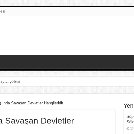
esi
eyici Şöleni
e İnsan Faktörü Arasındaki Denge
i Avcılar
ı’nda Savaşan Devletler Hangileridir
Yen
 Kadar Doğrudur?
Süpe
a Savaşan Devletler
yecan Verici Doğum Süreci
Şöle
20