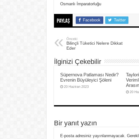
Osmanlı İmparatorluğu
Facebook
Twitter
Paylaş
Önceki
Bilinçli Tüketici Nelere Dikkat
Eder
İlginizi Çekebilir
Süpernova Patlaması Nedir?
Taylor
Evrenin Büyüleyici Şöleni
Veriml
Arası
20 Haziran 2023
20 Ha
Bir yanıt yazın
E-posta adresiniz yayınlanmayacak.
Gerekl