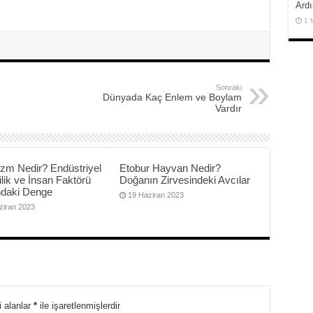
Ardı
1 
Sonraki
Dünyada Kaç Enlem ve Boylam
Vardır
izm Nedir? Endüstriyel
Etobur Hayvan Nedir?
ilik ve İnsan Faktörü
Doğanın Zirvesindeki Avcılar
ndaki Denge
19 Haziran 2023
ziran 2023
i alanlar
*
ile işaretlenmişlerdir