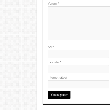
Yorum
*
Ad
*
E-posta
*
İnternet sitesi