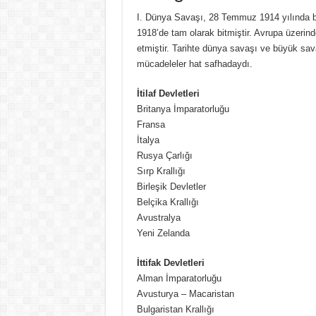
Pansiyon Nedir? Yarım ve Tam Pansiyon N
I. Dünya Savaşı, 28 Temmuz 1914 yılında b
1918’de tam olarak bitmiştir. Avrupa üzerinde
Basit Kesir Nedir? 20 Tane Örnek
etmiştir. Tarihte dünya savaşı ve büyük savaş
Ardışık Sayılar Nedir ve Örnekler
mücadeleler hat safhadaydı.
Ünlü Türemesi Nedir? 20 Tane Örnek
İtilaf Devletleri
Britanya İmparatorluğu
Fransa
İtalya
Rusya Çarlığı
Sırp Krallığı
Birleşik Devletler
Belçika Krallığı
Avustralya
Yeni Zelanda
İttifak Devletleri
Alman İmparatorluğu
Avusturya – Macaristan
Bulgaristan Krallığı