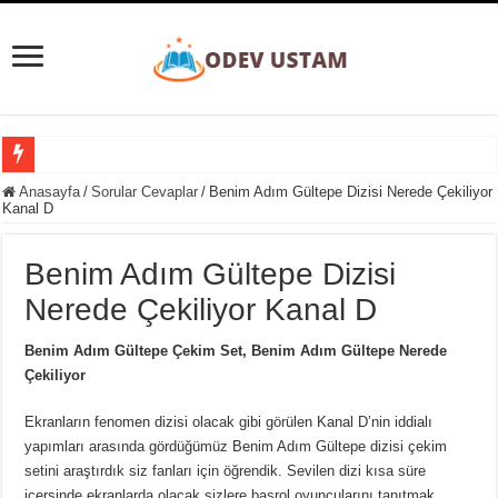
Süpernova Patlaması Nedir? Evrenin Büyüleyici Şöleni
Anasayfa
/
Sorular Cevaplar
/
Benim Adım Gültepe Dizisi Nerede Çekiliyor
Kanal D
Taylorizm Nedir? Endüstriyel Verimlilik ve İnsan Faktörü Arasındaki Denge
Etobur Hayvan Nedir? Doğanın Zirvesindeki Avcılar
Benim Adım Gültepe Dizisi
Eğitim Ve Öğretimin Yaşı Yoktur Sözü Ne Kadar Doğrudur?
Nerede Çekiliyor Kanal D
Gezegenler Nasıl Oluşmuştur? Evrenin Heyecan Verici Doğum Süreci
Benim Adım Gültepe Çekim Set, Benim Adım Gültepe Nerede
Yer Yön Zarfları Nedir? 20 Tane Örnek
Çekiliyor
Pansiyon Nedir? Yarım ve Tam Pansiyon Nedir?
Ekranların fenomen dizisi olacak gibi görülen Kanal D’nin iddialı
Basit Kesir Nedir? 20 Tane Örnek
yapımları arasında gördüğümüz Benim Adım Gültepe dizisi çekim
setini araştırdık siz fanları için öğrendik. Sevilen dizi kısa süre
Ardışık Sayılar Nedir ve Örnekler
içersinde ekranlarda olacak sizlere başrol oyuncularını tanıtmak