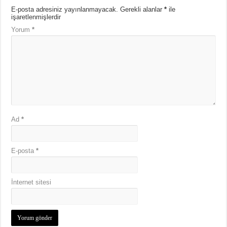
E-posta adresiniz yayınlanmayacak.
Gerekli alanlar
*
ile
işaretlenmişlerdir
Yorum
*
Ad
*
E-posta
*
İnternet sitesi