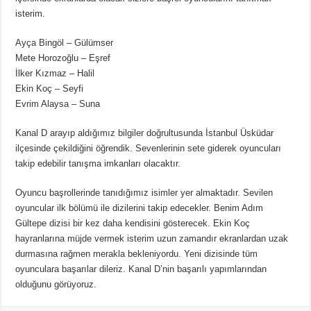
Ünlü Türemesi Nedir? 20 Tane Örnek
isterim.
Ayça Bingöl – Gülümser
Mete Horozoğlu – Eşref
İlker Kızmaz – Halil
Ekin Koç – Seyfi
Evrim Alaysa – Suna
Kanal D arayıp aldığımız bilgiler doğrultusunda İstanbul Üsküdar
ilçesinde çekildiğini öğrendik. Sevenlerinin sete giderek oyuncuları
takip edebilir tanışma imkanları olacaktır.
Oyuncu başrollerinde tanıdığımız isimler yer almaktadır. Sevilen
oyuncular ilk bölümü ile dizilerini takip edecekler. Benim Adım
Gültepe dizisi bir kez daha kendisini gösterecek. Ekin Koç
hayranlarına müjde vermek isterim uzun zamandır ekranlardan uzak
durmasına rağmen merakla bekleniyordu. Yeni dizisinde tüm
oyunculara başarılar dileriz. Kanal D’nin başarılı yapımlarından
olduğunu görüyoruz.