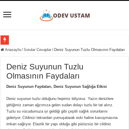
Süpernova Patlaması Nedir? Evrenin Büyüleyici Şöleni
Anasayfa
/
Sorular Cevaplar
/
Deniz Suyunun Tuzlu Olmasının Faydaları
Taylorizm Nedir? Endüstriyel Verimlilik ve İnsan Faktörü Arasındaki Denge
Deniz Suyunun Tuzlu
Etobur Hayvan Nedir? Doğanın Zirvesindeki Avcılar
Olmasının Faydaları
Eğitim Ve Öğretimin Yaşı Yoktur Sözü Ne Kadar Doğrudur?
Gezegenler Nasıl Oluşmuştur? Evrenin Heyecan Verici Doğum Süreci
Deniz Suyunun Faydaları, Deniz Suyunun Sağlığa Etkisi
Yer Yön Zarfları Nedir? 20 Tane Örnek
Deniz suyunun tuzlu olduğunu hepimiz biliyoruz. Yazın denizlere
Pansiyon Nedir? Yarım ve Tam Pansiyon Nedir?
gittiğimiz zaman ağzımıza gelen sudan dolayı tuzlu bir tat alırız.
Tuzlu su vücudumuza iyi geldiği gibi çeşitli sağlık sorunlarını
Basit Kesir Nedir? 20 Tane Örnek
gideriyor. Cildinizi tekrardan yumuşatarak eski haline kavuşmasına
Ardışık Sayılar Nedir ve Örnekler
imkan sağlıyor. Elastik bir yapı olduğu gibi pürüzsüz bir cildiniz