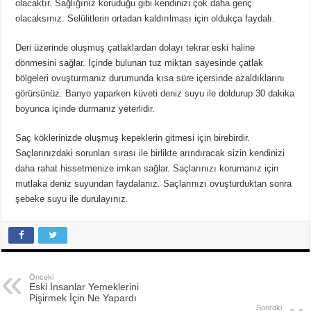
olacaktır. Sağlığınız koruduğu gibi kendinizi çok daha genç
Ünlü Türemesi Nedir? 20 Tane Örnek
olacaksınız. Selülitlerin ortadan kaldırılması için oldukça faydalı.
Deri üzerinde oluşmuş çatlaklardan dolayı tekrar eski haline
dönmesini sağlar. İçinde bulunan tuz miktarı sayesinde çatlak
bölgeleri ovuşturmanız durumunda kısa süre içersinde azaldıklarını
görürsünüz. Banyo yaparken küveti deniz suyu ile doldurup 30 dakika
boyunca içinde durmanız yeterlidir.
Saç köklerinizde oluşmuş kepeklerin gitmesi için birebirdir.
Saçlarınızdaki sorunları sırası ile birlikte arındıracak sizin kendinizi
daha rahat hissetmenize imkan sağlar. Saçlarınızı korumanız için
mutlaka deniz suyundan faydalanız. Saçlarınızı ovuşturduktan sonra
şebeke suyu ile durulayınız.
Önceki
Eski İnsanlar Yemeklerini
Pişirmek İçin Ne Yapardı
Sonraki