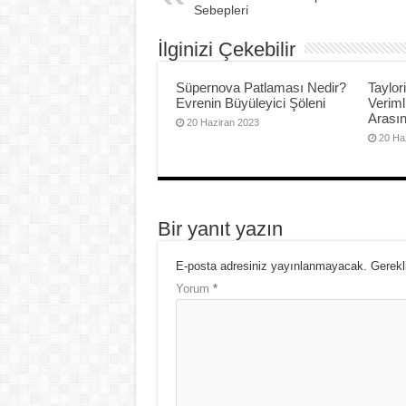
Sebepleri
İlginizi Çekebilir
Süpernova Patlaması Nedir?
Taylor
Evrenin Büyüleyici Şöleni
Veriml
Arası
20 Haziran 2023
20 Ha
Bir yanıt yazın
E-posta adresiniz yayınlanmayacak.
Gerekl
Yorum
*