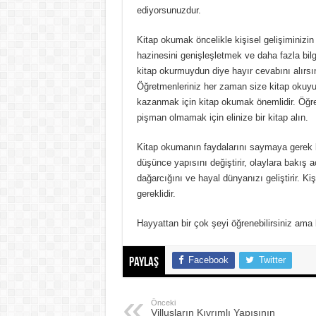
ediyorsunuzdur.
Pansiyon Nedir? Yarım ve Tam Pansiyon N
Basit Kesir Nedir? 20 Tane Örnek
Kitap okumak öncelikle kişisel gelişiminizi
hazinesini genişleşletmek ve daha fazla bil
Ardışık Sayılar Nedir ve Örnekler
kitap okurmuydun diye hayır cevabını alırsı
Ünlü Türemesi Nedir? 20 Tane Örnek
Öğretmenleriniz her zaman size kitap okuyun
kazanmak için kitap okumak önemlidir. Öğr
pişman olmamak için elinize bir kitap alın.
Kitap okumanın faydalarını saymaya gerek
düşünce yapısını değiştirir, olaylara bakış a
dağarcığını ve hayal dünyanızı geliştirir. Ki
gereklidir.
Hayyattan bir çok şeyi öğrenebilirsiniz ama b
Facebook
Twitter
Paylaş
Önceki
Villusların Kıvrımlı Yapısının