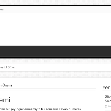
esi
eyici Şöleni
e İnsan Faktörü Arasındaki Denge
i Avcılar
n Önemi
Yen
 Kadar Doğrudur?
Süpe
emi
yecan Verici Doğum Süreci
Şöle
20
dan bir şey öğrenemezmiyiz bu soruların cevabını merak