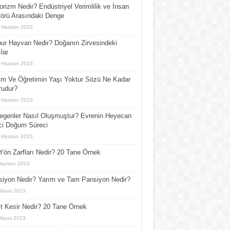
orizm Nedir? Endüstriyel Verimlilik ve İnsan
örü Arasındaki Denge
 Haziran 2023
ur Hayvan Nedir? Doğanın Zirvesindeki
lar
 Haziran 2023
im Ve Öğretimin Yaşı Yoktur Sözü Ne Kadar
rudur?
 Haziran 2023
egenler Nasıl Oluşmuştur? Evrenin Heyecan
ci Doğum Süreci
 Haziran 2023
Yön Zarfları Nedir? 20 Tane Örnek
Haziran 2023
iyon Nedir? Yarım ve Tam Pansiyon Nedir?
Mayıs 2023
t Kesir Nedir? 20 Tane Örnek
Mayıs 2023