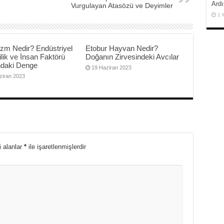
Ardı
Vurgulayan Atasözü ve Deyimler
1 
izm Nedir? Endüstriyel
Etobur Hayvan Nedir?
ilik ve İnsan Faktörü
Doğanın Zirvesindeki Avcılar
ndaki Denge
19 Haziran 2023
ziran 2023
i alanlar
*
ile işaretlenmişlerdir