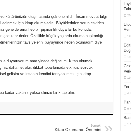
Tayl
edir?
Fakt
20
n ve kültürünüzün oluşmasında çok önemlidir. İnsan mevcut bilgi
gi edinmek için kitap okumaladır. Büyüklerinize sorun eskiden
Etob
nız genelde ama hep bir pişmanlık duyarlar bu konuda.
Avcı
 çocuklar derler. Özellikle küçük yaşlarda okuma alışkanlığı
19
etmenlerinizin tavsiyelerini büyüyünce neden okumadım diye
Eğit
Doğ
19
 bile duymuyorum ama yinede değinelim. Kitap okumak
Gez
çınız daha net olur, dikkat toparlamada etkilidir, sözcük
Veri
şisel gelişim ve insanın kendini tanıyabilmesi için kitap
19
Yer 
u kadar vaktiniz yoksa elinize bir kitap alın.
4 
Pans
6 
Basi
1 
Sonraki
Kitap Okumanın Önemini