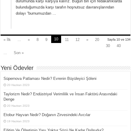
durumunda karşı karşıya kalırız. Bugün biri için fedakarlıklarda
bulunduğumuzda karşı tarafın hoşnutsuz davranışlarından
dolayı “burnumuzdan …
10
« İlk
...
«
8
9
11
12
»
20
Sayfa 10 ve 134
30
40
...
Son »
Yeni Ödevler
Süpernova Patlaması Nedir? Evrenin Büyüleyici Şöleni
20 Haziran 2023
Taylorizm Nedir? Endüstriyel Verimlilik ve İnsan Faktörü Arasındaki
Denge
20 Haziran 2023
Etobur Hayvan Nedir? Doğanın Zirvesindeki Avcılar
19 Haziran 2023
Eğitim Ve Öğretimin Yaşı Yoktur Sözü Ne Kadar Doğrudur?