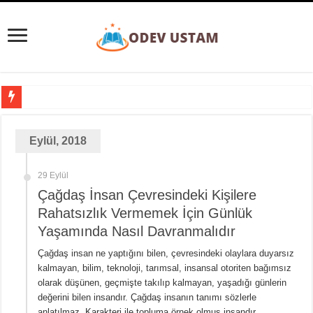
Süpernova Patlaması Nedir? Evrenin Büyüleyici Şöleni
Eylül, 2018
Taylorizm Nedir? Endüstriyel Verimlilik ve İnsan Faktörü Arasındaki Denge
Etobur Hayvan Nedir? Doğanın Zirvesindeki Avcılar
29 Eylül
Eğitim Ve Öğretimin Yaşı Yoktur Sözü Ne Kadar Doğrudur?
Çağdaş İnsan Çevresindeki Kişilere
Gezegenler Nasıl Oluşmuştur? Evrenin Heyecan Verici Doğum Süreci
Rahatsızlık Vermemek İçin Günlük
Yaşamında Nasıl Davranmalıdır
Yer Yön Zarfları Nedir? 20 Tane Örnek
Pansiyon Nedir? Yarım ve Tam Pansiyon Nedir?
Çağdaş insan ne yaptığını bilen, çevresindeki olaylara duyarsız
kalmayan, bilim, teknoloji, tarımsal, insansal otoriten bağımsız
Basit Kesir Nedir? 20 Tane Örnek
olarak düşünen, geçmişte takılıp kalmayan, yaşadığı günlerin
değerini bilen insandır. Çağdaş insanın tanımı sözlerle
Ardışık Sayılar Nedir ve Örnekler
anlatılmaz. Karakteri ile topluma örnek olmuş insandır