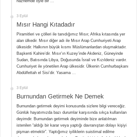
haznemde öyle bir …
3 Eylül
Mısır Hangi Kıtadadır
Piramitleri ve çölleri ile tanıdığımız Mısır, Afrika kıtasında yer
alan ülkedir. Mısır diğer adı ile Mısır Arap Cumhuriyeti Arap
ülkesidir. Halkının büyük kısmı Müslümanlardan oluşmaktadır.
Başkenti Kahire’dir. Mısır’ın Kuzey’inde Akdeniz, Güneyinde
Sudan, Batısında Libya, Doğusunda İsrail ve Kızıldeniz vardır.
Cumhuriyet ile yönetilen Arap ülkesidir. Ülkenin Cumhurbaşkanı
Abdülfettah el Sisi’dir. Yasama …
3 Eylül
Burnundan Getirmek Ne Demek
Burnundan getirmek deyimi konusunda sizlere bilgi vereceğiz.
Günlük hayatımızda bazı durumlar karşısında sıkça kullanılan
deyimdir. Burnundan getirmek deyiminde bize anlatılman
istenilen “aldığı bir karar veya yaptığı davranıştan dolayı kişiyi
pişman etmektir”. Yaptığımız iyiliklerin suistimal edilme