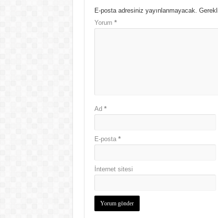
E-posta adresiniz yayınlanmayacak.
Gerekl
Yorum
*
Ad
*
E-posta
*
İnternet sitesi