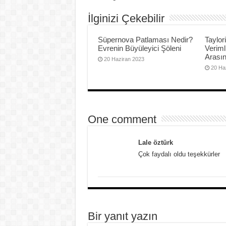
İlginizi Çekebilir
Süpernova Patlaması Nedir?
Taylor
Evrenin Büyüleyici Şöleni
Veriml
Arası
20 Haziran 2023
20 Ha
One comment
Lale öztürk
Çok faydalı oldu teşekkürler
Bir yanıt yazın