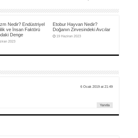
izm Nedir? Endüstriyel
Etobur Hayvan Nedir?
ilik ve İnsan Faktörü
Doğanın Zirvesindeki Avcılar
ndaki Denge
19 Haziran 2023
ziran 2023
6 Ocak 2019 at 21:49
Yanıtla