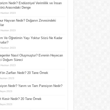
orizm Nedir? Endüstriyel Verimlilik ve İnsan
örü Arasındaki Denge
 Haziran 2023
ur Hayvan Nedir? Doğanın Zirvesindeki
lar
 Haziran 2023
im Ve Öğretimin Yaşı Yoktur Sözü Ne Kadar
rudur?
 Haziran 2023
egenler Nasıl Oluşmuştur? Evrenin Heyecan
ci Doğum Süreci
 Haziran 2023
Yön Zarfları Nedir? 20 Tane Örnek
Haziran 2023
iyon Nedir? Yarım ve Tam Pansiyon Nedir?
Mayıs 2023
t Kesir Nedir? 20 Tane Örnek
Mayıs 2023