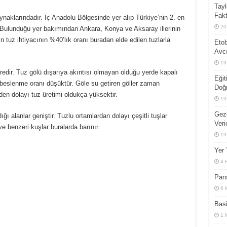
Tayl
edir?
Fakt
naklarındadır. İç Anadolu Bölgesinde yer alıp Türkiye’nin 2. en
20
. Bulunduğu yer bakımından Ankara, Konya ve Aksaray illerinin
n tuz ihtiyacının %40’lık oranı buradan elde edilen tuzlarla
Etob
Avcı
19
edir. Tuz gölü dışarıya akıntısı olmayan olduğu yerde kapalı
Eğit
 beslenme oranı düşüktür. Göle su getiren göller zaman
Doğ
den dolayı tuz üretimi oldukça yüksektir.
19
Gez
ı alanlar geniştir. Tuzlu ortamlardan dolayı çeşitli tuşlar
Veri
ve benzeri kuşlar buralarda barınır.
19
Yer 
4 
Pans
6 
Basi
1 