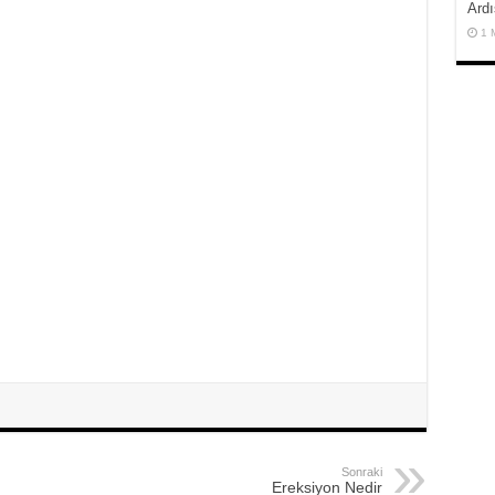
Ardı
1 
Sonraki
Ereksiyon Nedir