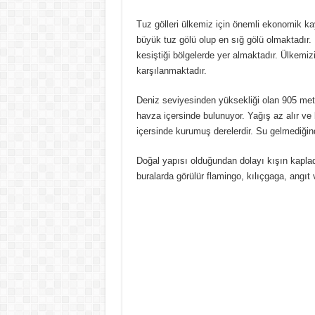
Pansiyon Nedir? Yarım ve Tam Pansiyon N
Tuz gölleri ülkemiz için önemli ekonomik kay
Basit Kesir Nedir? 20 Tane Örnek
büyük tuz gölü olup en sığ gölü olmaktadır
kesiştiği bölgelerde yer almaktadır. Ülkemizi
Ardışık Sayılar Nedir ve Örnekler
karşılanmaktadır.
Ünlü Türemesi Nedir? 20 Tane Örnek
Deniz seviyesinden yüksekliği olan 905 metr
havza içersinde bulunuyor. Yağış az alır ve
içersinde kurumuş derelerdir. Su gelmediğin
Doğal yapısı olduğundan dolayı kışın kapladığ
buralarda görülür flamingo, kılıçgaga, angıt 